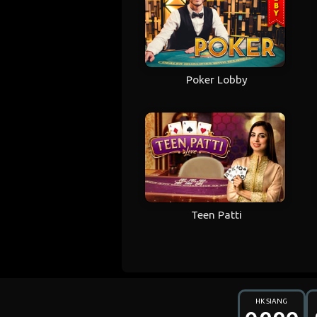
Poker Lobby
Teen Patti
HK SIANG