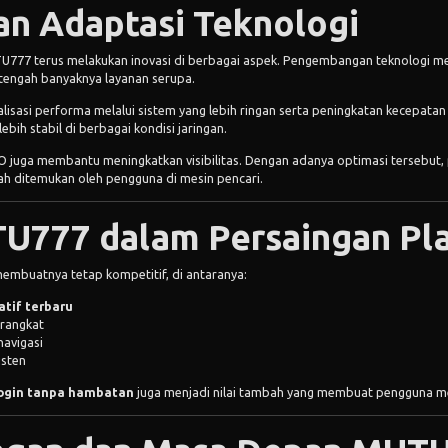
dan Adaptasi Teknologi
U777 terus melakukan inovasi di berbagai aspek. Pengembangan teknologi me
tengah banyaknya layanan serupa.
alisasi performa melalui sistem yang lebih ringan serta peningkatan kecepata
h stabil di berbagai kondisi jaringan.
i SEO juga membantu meningkatkan visibilitas. Dengan adanya optimasi tersebut
dah ditemukan oleh pengguna di mesin pencari.
777 dalam Persaingan Pla
mbuatnya tetap kompetitif, di antaranya:
atif terbaru
erangkat
avigasi
isten
ogin tanpa hambatan
juga menjadi nilai tambah yang membuat pengguna me