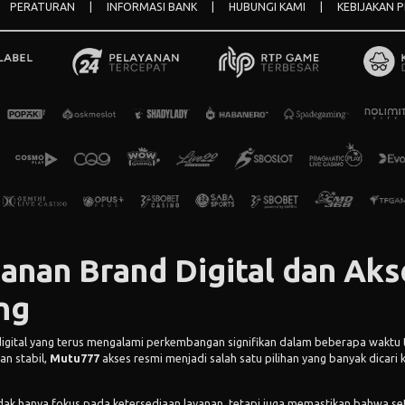
PERATURAN
|
INFORMASI BANK
|
HUBUNGI KAMI
|
KEBIJAKAN P
anan Brand Digital dan Aks
ng
 digital yang terus mengalami perkembangan signifikan dalam beberapa waktu
an stabil,
Mutu777
akses resmi menjadi salah satu pilihan yang banyak dica
dak hanya fokus pada ketersediaan layanan, tetapi juga memastikan bahwa 