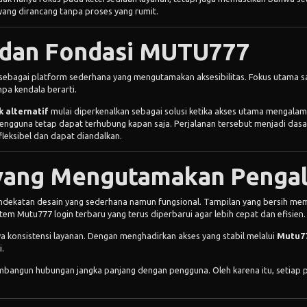
yang dirancang tanpa proses yang rumit.
 dan Fondasi MUTU777
bagai platform sederhana yang mengutamakan aksesibilitas. Fokus utama saa
npa kendala berarti.
k alternatif
mulai diperkenalkan sebagai solusi ketika akses utama mengalami 
pengguna tetap dapat terhubung kapan saja. Perjalanan tersebut menjadi da
leksibel dan dapat diandalkan.
d yang Mengutamakan Peng
ndekatan desain yang sederhana namun fungsional. Tampilan yang bersih mem
tem Mutu777 login terbaru yang terus diperbarui agar lebih cepat dan efisien.
a konsistensi layanan. Dengan menghadirkan akses yang stabil melalui
Mutu77
.
angun hubungan jangka panjang dengan pengguna. Oleh karena itu, setiap p