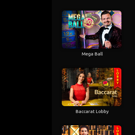
Mega Ball
Baccarat Lobby