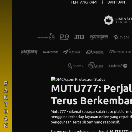
TENTANG KAMI
|
BANTUAN
|
BANTUAN 24JAM
MUTU777: Perjal
Terus Berkemba
Mutu777
- dikenal sebagai salah satu platform
pengguna terhadap layanan online yang cepat d
penggunaan serta sistem yang responsif.
Seiring pertumbuhan dunia digital,
MUTU777
ti