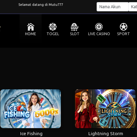
Selamat datang di Mutu777
HOME
TOGEL
SLOT
LIVE CASINO
SPORT
Ice Fishing
Lightning Storm