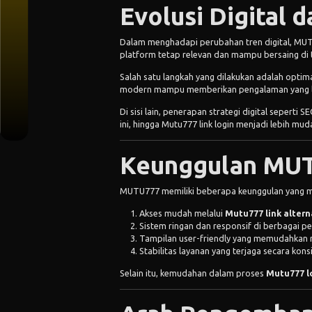
Evolusi Digital 
Dalam menghadapi perubahan tren digital, MUT
platform tetap relevan dan mampu bersaing di 
Salah satu langkah yang dilakukan adalah optim
modern mampu memberikan pengalaman yang lebi
Di sisi lain, penerapan strategi digital sepert
ini, hingga Mutu777 link login menjadi lebih mu
Keunggulan MUTU
MUTU777 memiliki beberapa keunggulan yang me
Akses mudah melalui
Mutu777 link altern
Sistem ringan dan responsif di berbagai p
Tampilan user-friendly yang memudahkan n
Stabilitas layanan yang terjaga secara kons
Selain itu, kemudahan dalam proses
Mutu777 l