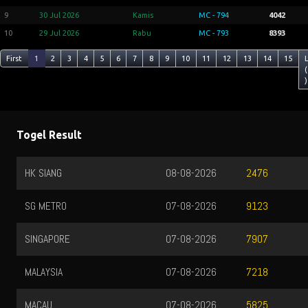
9
30 Jul 2026
Kamis
MC - 794
4042
10
29 Jul 2026
Rabu
MC - 793
8393
First
1
2
3
4
5
6
7
8
9
10
11
12
13
14
15
(
)
Togel Result
HK SIANG
08-08-2026
2476
SG METRO
07-08-2026
9123
SINGAPORE
07-08-2026
7907
MALAYSIA
07-08-2026
7218
MACAU
07-08-2026
5825