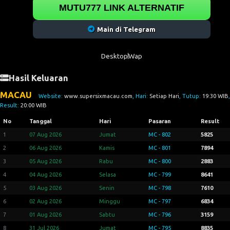
MUTU777 LINK ALTERNATIF
Main di Telegram
Desktop
Wap
Hasil Keluaran
MACAU
Website:
www.supersixmacau.com
, Hari:
Setiap Hari
, Tutup:
19:30 WIB
,
Result:
20:00 WIB
No
Tanggal
Hari
Pasaran
Result
1
07 Aug 2026
Jumat
MC - 802
5825
2
06 Aug 2026
Kamis
MC - 801
7894
3
05 Aug 2026
Rabu
MC - 800
2883
4
04 Aug 2026
Selasa
MC - 799
8641
5
03 Aug 2026
Senin
MC - 798
7610
6
02 Aug 2026
Minggu
MC - 797
6834
7
01 Aug 2026
Sabtu
MC - 796
3159
8
31 Jul 2026
Jumat
MC - 795
8835