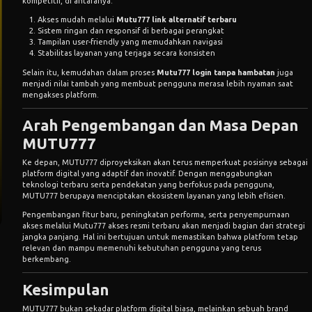
kompetitif, di antaranya:
Akses mudah melalui
Mutu777 link alternatif terbaru
Sistem ringan dan responsif di berbagai perangkat
Tampilan user-friendly yang memudahkan navigasi
Stabilitas layanan yang terjaga secara konsisten
Selain itu, kemudahan dalam proses
Mutu777 login tanpa hambatan
juga
menjadi nilai tambah yang membuat pengguna merasa lebih nyaman saat
mengakses platform.
Arah Pengembangan dan Masa Depan
MUTU777
Ke depan, MUTU777 diproyeksikan akan terus memperkuat posisinya sebagai
platform digital yang adaptif dan inovatif. Dengan menggabungkan
teknologi terbaru serta pendekatan yang berfokus pada pengguna,
MUTU777 berupaya menciptakan ekosistem layanan yang lebih efisien.
Pengembangan fitur baru, peningkatan performa, serta penyempurnaan
akses melalui Mutu777 akses resmi terbaru akan menjadi bagian dari strategi
jangka panjang. Hal ini bertujuan untuk memastikan bahwa platform tetap
relevan dan mampu memenuhi kebutuhan pengguna yang terus
berkembang.
Kesimpulan
MUTU777 bukan sekadar platform digital biasa, melainkan sebuah brand