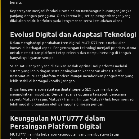
berarti.
Kepercayaan menjadi fondasi utama dalam membangun hubungan jangka
panjang dengan pengguna. Oleh karena itu, setiap pengembangan yang
dilakukan selalu berfokus pada kenyamanan serta kemudahan akses.
Evolusi Digital dan Adaptasi Teknologi
Dalam menghadapi perubahan tren digital, MUTU777 terus melakukan
inovasi di berbagai aspek. Pengembangan teknologi menjadi prioritas utama
untuk memastikan platform tetap relevan dan mampu bersaing di tengah
banyaknya layanan serupa.
Salah satu langkah yang dilakukan adalah optimalisasi performa melalui
sistem yang lebih ringan serta peningkatan kecepatan akses. Hal ini
membuat Mutu777 platform modern mampu memberikan pengalaman yang
lebih stabil di berbagai kondisi jaringan.
Di sisi lain, penerapan strategi digital seperti SEO juga membantu
meningkatkan visibilitas. Dengan adanya optimasi tersebut, pencarian
seperti Mutu777 resmi, Mutu777 hari ini, hingga Mutu777 link login menjadi
lebih mudah ditemukan oleh pengguna di mesin pencari.
Keunggulan MUTU777 dalam
Persaingan Platform Digital
MUTU777 memiliki beberapa keunggulan yang membuatnya tetap