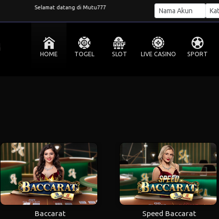
Selamat datang di Mutu777
HOME
TOGEL
SLOT
LIVE CASINO
SPORT
Baccarat
Speed Baccarat