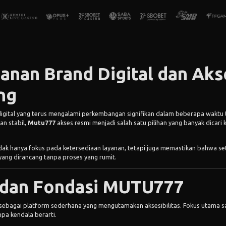
anan Brand Digital dan Aks
ng
 digital yang terus mengalami perkembangan signifikan dalam beberapa waktu
an stabil,
Mutu777
akses resmi menjadi salah satu pilihan yang banyak dica
dak hanya fokus pada ketersediaan layanan, tetapi juga memastikan bahwa 
yang dirancang tanpa proses yang rumit.
 dan Fondasi MUTU777
bagai platform sederhana yang mengutamakan aksesibilitas. Fokus utama saa
npa kendala berarti.