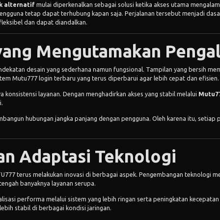
k alternatif
mulai diperkenalkan sebagai solusi ketika akses utama mengalami 
pengguna tetap dapat terhubung kapan saja. Perjalanan tersebut menjadi da
leksibel dan dapat diandalkan.
d yang Mengutamakan Peng
ndekatan desain yang sederhana namun fungsional. Tampilan yang bersih mem
tem Mutu777 login terbaru yang terus diperbarui agar lebih cepat dan efisien.
a konsistensi layanan. Dengan menghadirkan akses yang stabil melalui
Mutu77
.
angun hubungan jangka panjang dengan pengguna. Oleh karena itu, setiap p
dan Adaptasi Teknologi
U777 terus melakukan inovasi di berbagai aspek. Pengembangan teknologi me
tengah banyaknya layanan serupa.
alisasi performa melalui sistem yang lebih ringan serta peningkatan kecepata
h stabil di berbagai kondisi jaringan.