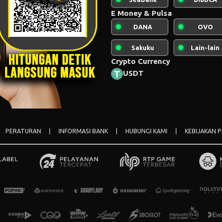
E Money & Pulsa
DANA
OVO
Sakuku
Lain-lain
Crypto Currency
USDT
PERATURAN
|
INFORMASI BANK
|
HUBUNGI KAMI
|
KEBIJAKAN P