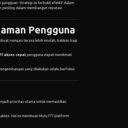
gangguan. Strategi ini terbukti efektif dalam
sar penting dalam membangun reputasi
alaman Pengguna
buat navigasi terasa lebih mudah, bahkan bagi
7 akses cepat
pengguna dapat menikmati
engembangan yang dilakukan selalu berfokus
njadi prioritas utama untuk memastikan
n akses. Hal ini membuat Mutu777 platform