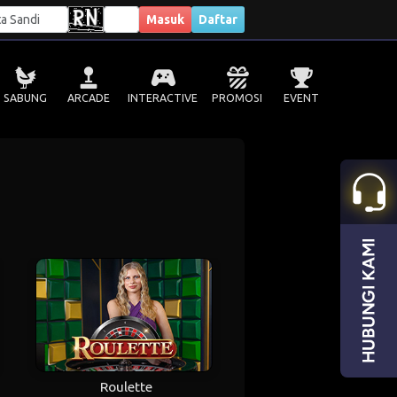
Masuk
Daftar
SABUNG
ARCADE
INTERACTIVE
PROMOSI
EVENT
Roulette