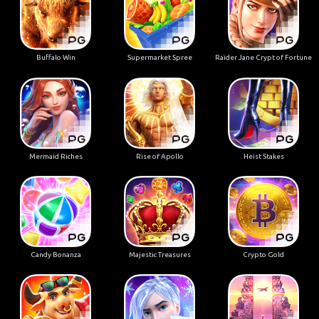
Buffalo Win
Supermarket Spree
Raider Jane Crypt of Fortune
Mermaid Riches
Rise of Apollo
Heist Stakes
Candy Bonanza
Majestic Treasures
Crypto Gold