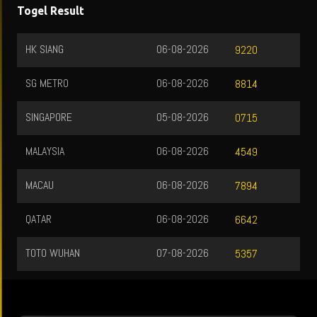
Togel Result
HK SIANG
06-08-2026
9220
SG METRO
06-08-2026
8814
SINGAPORE
05-08-2026
0715
MALAYSIA
06-08-2026
4549
MACAU
06-08-2026
7894
QATAR
06-08-2026
6642
TOTO WUHAN
07-08-2026
5357