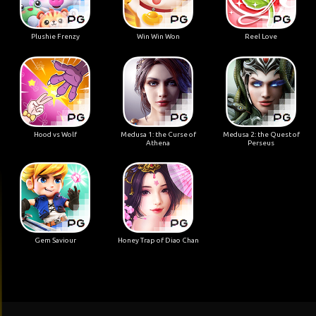
Plushie Frenzy
Win Win Won
Reel Love
Hood vs Wolf
Medusa 1: the Curse of
Medusa 2: the Quest of
Athena
Perseus
Gem Saviour
Honey Trap of Diao Chan