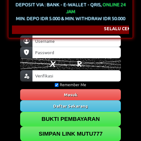
DEPOSIT VIA : BANK - E-WALLET - QRIS,
ONLINE 24
JAM
MIN. DEPO IDR 5.000 & MIN. WITHDRAW IDR 50.000
SELALU CEK KEMBALI NOMOR TUJ
Remember Me
Masuk
Daftar Sekarang
BUKTI PEMBAYARAN
SIMPAN LINK MUTU777