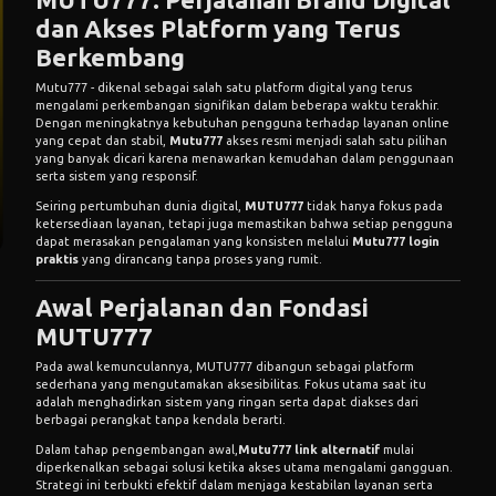
dan Akses Platform yang Terus
Berkembang
Mutu777
- dikenal sebagai salah satu platform digital yang terus
mengalami perkembangan signifikan dalam beberapa waktu terakhir.
Dengan meningkatnya kebutuhan pengguna terhadap layanan online
yang cepat dan stabil,
Mutu777
akses resmi menjadi salah satu pilihan
yang banyak dicari karena menawarkan kemudahan dalam penggunaan
serta sistem yang responsif.
Seiring pertumbuhan dunia digital,
MUTU777
tidak hanya fokus pada
ketersediaan layanan, tetapi juga memastikan bahwa setiap pengguna
dapat merasakan pengalaman yang konsisten melalui
Mutu777 login
praktis
yang dirancang tanpa proses yang rumit.
Awal Perjalanan dan Fondasi
MUTU777
Pada awal kemunculannya, MUTU777 dibangun sebagai platform
sederhana yang mengutamakan aksesibilitas. Fokus utama saat itu
adalah menghadirkan sistem yang ringan serta dapat diakses dari
berbagai perangkat tanpa kendala berarti.
Dalam tahap pengembangan awal,
Mutu777 link alternatif
mulai
diperkenalkan sebagai solusi ketika akses utama mengalami gangguan.
Strategi ini terbukti efektif dalam menjaga kestabilan layanan serta