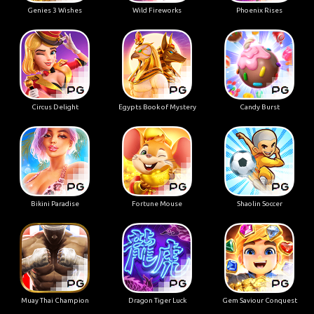
Genies 3 Wishes
Wild Fireworks
Phoenix Rises
Circus Delight
Egypts Book of Mystery
Candy Burst
Bikini Paradise
Fortune Mouse
Shaolin Soccer
Muay Thai Champion
Dragon Tiger Luck
Gem Saviour Conquest