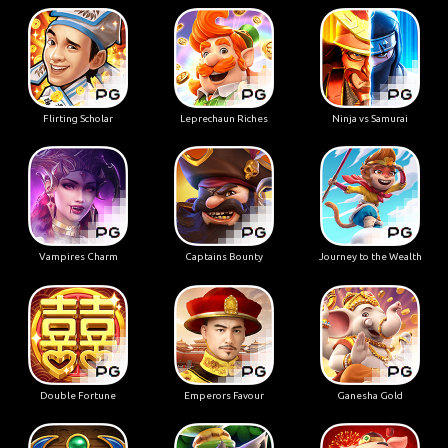
Flirting Scholar
Leprechaun Riches
Ninja vs Samurai
Vampires Charm
Captains Bounty
Journey to the Wealth
Double Fortune
Emperors Favour
Ganesha Gold