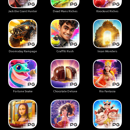
Jack the Giant Hunter
Dead Mans Riches
Knockout Riches
Doomsday Rampage
Graffiti Rush
Incan Wonders
Fortune Snake
Chocolate Deluxe
Rio Fantasia