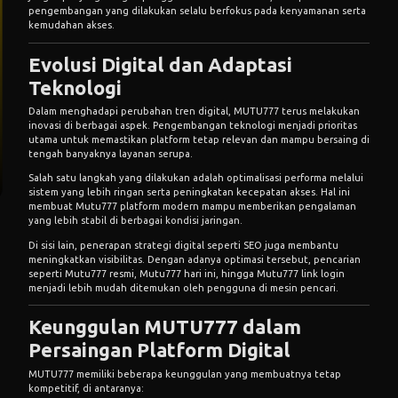
pengembangan yang dilakukan selalu berfokus pada kenyamanan serta
kemudahan akses.
Evolusi Digital dan Adaptasi
Teknologi
Dalam menghadapi perubahan tren digital, MUTU777 terus melakukan
inovasi di berbagai aspek. Pengembangan teknologi menjadi prioritas
utama untuk memastikan platform tetap relevan dan mampu bersaing di
tengah banyaknya layanan serupa.
Salah satu langkah yang dilakukan adalah optimalisasi performa melalui
sistem yang lebih ringan serta peningkatan kecepatan akses. Hal ini
membuat Mutu777 platform modern mampu memberikan pengalaman
yang lebih stabil di berbagai kondisi jaringan.
Di sisi lain, penerapan strategi digital seperti SEO juga membantu
meningkatkan visibilitas. Dengan adanya optimasi tersebut, pencarian
seperti Mutu777 resmi, Mutu777 hari ini, hingga Mutu777 link login
menjadi lebih mudah ditemukan oleh pengguna di mesin pencari.
Keunggulan MUTU777 dalam
Persaingan Platform Digital
MUTU777 memiliki beberapa keunggulan yang membuatnya tetap
kompetitif, di antaranya: