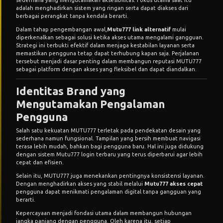
adalah menghadirkan sistem yang ringan serta dapat diakses dari
berbagai perangkat tanpa kendala berarti.
Dalam tahap pengembangan awal,
Mutu777 link alternatif
mulai
diperkenalkan sebagai solusi ketika akses utama mengalami gangguan.
Strategi ini terbukti efektif dalam menjaga kestabilan layanan serta
memastikan pengguna tetap dapat terhubung kapan saja. Perjalanan
tersebut menjadi dasar penting dalam membangun reputasi MUTU777
sebagai platform dengan akses yang fleksibel dan dapat diandalkan.
Identitas Brand yang
Mengutamakan Pengalaman
Pengguna
Salah satu kekuatan MUTU777 terletak pada pendekatan desain yang
sederhana namun fungsional. Tampilan yang bersih membuat navigasi
terasa lebih mudah, bahkan bagi pengguna baru. Hal ini juga didukung
dengan sistem Mutu777 login terbaru yang terus diperbarui agar lebih
cepat dan efisien.
Selain itu, MUTU777 juga menekankan pentingnya konsistensi layanan.
Dengan menghadirkan akses yang stabil melalui
Mutu777 akses cepat
pengguna dapat menikmati pengalaman digital tanpa gangguan yang
berarti.
Kepercayaan menjadi fondasi utama dalam membangun hubungan
jangka panjang dengan pengguna. Oleh karena itu, setiap