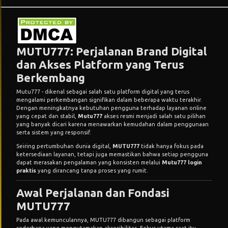
MUTU777: Perjalanan Brand Digital
dan Akses Platform yang Terus
Berkembang
Mutu777
- dikenal sebagai salah satu platform digital yang terus
mengalami perkembangan signifikan dalam beberapa waktu terakhir.
Dengan meningkatnya kebutuhan pengguna terhadap layanan online
yang cepat dan stabil,
Mutu777
akses resmi menjadi salah satu pilihan
yang banyak dicari karena menawarkan kemudahan dalam penggunaan
serta sistem yang responsif.
Seiring pertumbuhan dunia digital,
MUTU777
tidak hanya fokus pada
ketersediaan layanan, tetapi juga memastikan bahwa setiap pengguna
dapat merasakan pengalaman yang konsisten melalui
Mutu777 login
praktis
yang dirancang tanpa proses yang rumit.
Awal Perjalanan dan Fondasi
MUTU777
Pada awal kemunculannya, MUTU777 dibangun sebagai platform
sederhana yang mengutamakan aksesibilitas. Fokus utama saat itu