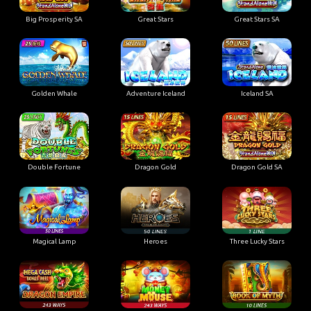
Big Prosperity SA
Great Stars
Great Stars SA
Golden Whale
Adventure Iceland
Iceland SA
Double Fortune
Dragon Gold
Dragon Gold SA
Magical Lamp
Heroes
Three Lucky Stars