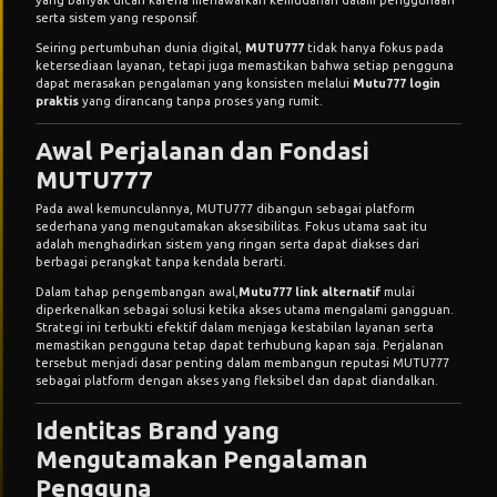
yang banyak dicari karena menawarkan kemudahan dalam penggunaan
serta sistem yang responsif.
Seiring pertumbuhan dunia digital,
MUTU777
tidak hanya fokus pada
ketersediaan layanan, tetapi juga memastikan bahwa setiap pengguna
dapat merasakan pengalaman yang konsisten melalui
Mutu777 login
praktis
yang dirancang tanpa proses yang rumit.
Awal Perjalanan dan Fondasi
MUTU777
Pada awal kemunculannya, MUTU777 dibangun sebagai platform
sederhana yang mengutamakan aksesibilitas. Fokus utama saat itu
adalah menghadirkan sistem yang ringan serta dapat diakses dari
berbagai perangkat tanpa kendala berarti.
Dalam tahap pengembangan awal,
Mutu777 link alternatif
mulai
diperkenalkan sebagai solusi ketika akses utama mengalami gangguan.
Strategi ini terbukti efektif dalam menjaga kestabilan layanan serta
memastikan pengguna tetap dapat terhubung kapan saja. Perjalanan
tersebut menjadi dasar penting dalam membangun reputasi MUTU777
sebagai platform dengan akses yang fleksibel dan dapat diandalkan.
Identitas Brand yang
Mengutamakan Pengalaman
Pengguna