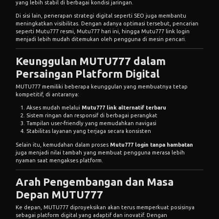
yang lebih stabil di berbagai kondisi jaringan.
Di sisi lain, penerapan strategi digital seperti SEO juga membantu
meningkatkan visibilitas. Dengan adanya optimasi tersebut, pencarian
seperti Mutu777 resmi, Mutu777 hari ini, hingga Mutu777 link login
menjadi lebih mudah ditemukan oleh pengguna di mesin pencari.
Keunggulan MUTU777 dalam
Persaingan Platform Digital
MUTU777 memiliki beberapa keunggulan yang membuatnya tetap
kompetitif, di antaranya:
Akses mudah melalui
Mutu777 link alternatif terbaru
Sistem ringan dan responsif di berbagai perangkat
Tampilan user-friendly yang memudahkan navigasi
Stabilitas layanan yang terjaga secara konsisten
Selain itu, kemudahan dalam proses
Mutu777 login tanpa hambatan
juga menjadi nilai tambah yang membuat pengguna merasa lebih
nyaman saat mengakses platform.
Arah Pengembangan dan Masa
Depan MUTU777
Ke depan, MUTU777 diproyeksikan akan terus memperkuat posisinya
sebagai platform digital yang adaptif dan inovatif. Dengan