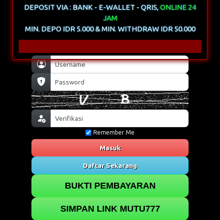
DEPOSIT VIA : BANK - E-WALLET - QRIS,
ONLINE 24
JAM
MIN. DEPO IDR 5.000 & MIN. WITHDRAW IDR 50.000
SELAL
Remember Me
Masuk
Daftar Sekarang
BUKTI PEMBAYARAN
SIMPAN LINK MUTU777