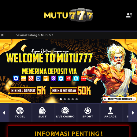
Selamat datang di Mutu777
Selamat datang di Mutu777
TOGEL
SLOT
LIVE CASINO
SPORT
ARCADE
SABU
INFORMASI PENTING !