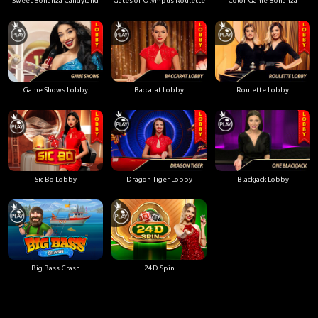
Sweet Bonanza Candyland
Gates of Olympus Roulette
Color Game Bonanza
Game Shows Lobby
Baccarat Lobby
Roulette Lobby
Sic Bo Lobby
Dragon Tiger Lobby
Blackjack Lobby
Big Bass Crash
24D Spin