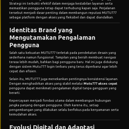
Strategi ini terbukti efektif dalam menjaga kestabilan layanan serta
memastikan pengguna tetap dapat terhubung kapan saja. Perjalanan
tersebut menjadi dasar penting dalam membangun reputasi MUTU777
sebagai platform dengan akses yang fleksibel dan dapat diandalkan.
Identitas Brand yang
Mengutamakan Pengalaman
Pengguna
Salah satu kekuatan MUTU777 terletak pada pendekatan desain yang
sederhana namun fungsional. Tampilan yang bersih membuat navigasi
terasa lebih mudah, bahkan bagi pengguna baru. Hal ini juga didukung
dengan sistem Mutu777 login terbaru yang terus diperbarui agar lebih
cepat dan efisien.
Selain itu, MUTU777 juga menekankan pentingnya konsistensi layanan.
Dengan menghadirkan akses yang stabil melalui
Mutu777 akses cepat
pengguna dapat menikmati pengalaman digital tanpa gangguan yang
berarti.
Kepercayaan menjadi fondasi utama dalam membangun hubungan
jangka panjang dengan pengguna. Oleh karena itu, setiap
pengembangan yang dilakukan selalu berfokus pada kenyamanan serta
kemudahan akses.
Evolusi Digital dan Adaptasi