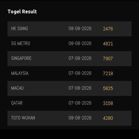
Togel Result
HK SIANG
08-08-2026
2476
SG METRO
08-08-2026
4821
SINGAPORE
07-08-2026
7907
MALAYSIA
07-08-2026
7218
MACAU
07-08-2026
5825
QATAR
07-08-2026
3158
TOTO WUHAN
08-08-2026
4280