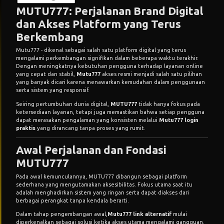
MUTU777: Perjalanan Brand Digital
dan Akses Platform yang Terus
Berkembang
Mutu777
- dikenal sebagai salah satu platform digital yang terus
mengalami perkembangan signifikan dalam beberapa waktu terakhir.
Dengan meningkatnya kebutuhan pengguna terhadap layanan online
yang cepat dan stabil,
Mutu777
akses resmi menjadi salah satu pilihan
yang banyak dicari karena menawarkan kemudahan dalam penggunaan
serta sistem yang responsif.
Seiring pertumbuhan dunia digital,
MUTU777
tidak hanya fokus pada
ketersediaan layanan, tetapi juga memastikan bahwa setiap pengguna
dapat merasakan pengalaman yang konsisten melalui
Mutu777 login
praktis
yang dirancang tanpa proses yang rumit.
Awal Perjalanan dan Fondasi
MUTU777
Pada awal kemunculannya, MUTU777 dibangun sebagai platform
sederhana yang mengutamakan aksesibilitas. Fokus utama saat itu
adalah menghadirkan sistem yang ringan serta dapat diakses dari
berbagai perangkat tanpa kendala berarti.
Dalam tahap pengembangan awal,
Mutu777 link alternatif
mulai
diperkenalkan sebagai solusi ketika akses utama mengalami gangguan.