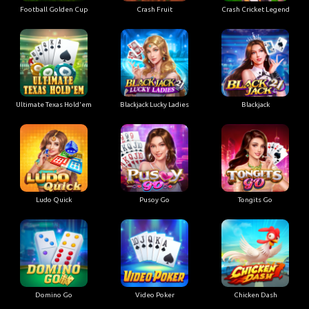
Football Golden Cup
Crash Fruit
Crash Cricket Legend
Ultimate Texas Hold'em
Blackjack Lucky Ladies
Blackjack
Ludo Quick
Pusoy Go
Tongits Go
Domino Go
Video Poker
Chicken Dash