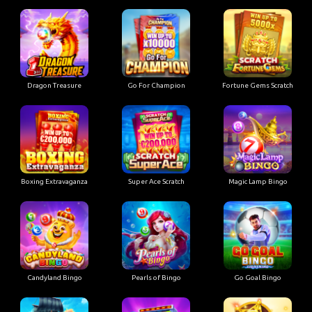
Dragon Treasure
Go For Champion
Fortune Gems Scratch
Boxing Extravaganza
Super Ace Scratch
Magic Lamp Bingo
Candyland Bingo
Pearls of Bingo
Go Goal Bingo