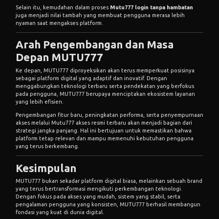
Selain itu, kemudahan dalam proses
Mutu777 login tanpa hambatan
juga menjadi nilai tambah yang membuat pengguna merasa lebih
nyaman saat mengakses platform.
Arah Pengembangan dan Masa
Depan MUTU777
Ke depan, MUTU777 diproyeksikan akan terus memperkuat posisinya
sebagai platform digital yang adaptif dan inovatif. Dengan
menggabungkan teknologi terbaru serta pendekatan yang berfokus
pada pengguna, MUTU777 berupaya menciptakan ekosistem layanan
yang lebih efisien.
Pengembangan fitur baru, peningkatan performa, serta penyempurnaan
akses melalui Mutu777 akses resmi terbaru akan menjadi bagian dari
strategi jangka panjang. Hal ini bertujuan untuk memastikan bahwa
platform tetap relevan dan mampu memenuhi kebutuhan pengguna
yang terus berkembang.
Kesimpulan
MUTU777 bukan sekadar platform digital biasa, melainkan sebuah brand
yang terus bertransformasi mengikuti perkembangan teknologi.
Dengan fokus pada akses yang mudah, sistem yang stabil, serta
pengalaman pengguna yang konsisten, MUTU777 berhasil membangun
fondasi yang kuat di dunia digital.