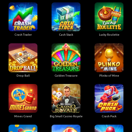
Crash Trader
Cash Stack
Lucky Roulette
Drop Ball
Golden Treasure
Plinko of Mine
Mines Grand
Big Small Casino Royale
Crash Puck