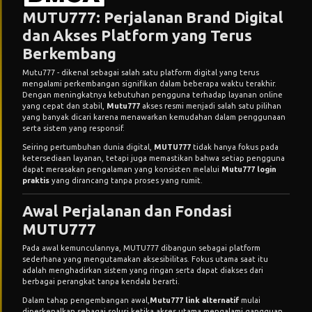
MUTU777: Perjalanan Brand Digital
dan Akses Platform yang Terus
Berkembang
Mutu777
- dikenal sebagai salah satu platform digital yang terus
mengalami perkembangan signifikan dalam beberapa waktu terakhir.
Dengan meningkatnya kebutuhan pengguna terhadap layanan online
yang cepat dan stabil,
Mutu777
akses resmi menjadi salah satu pilihan
yang banyak dicari karena menawarkan kemudahan dalam penggunaan
serta sistem yang responsif.
Seiring pertumbuhan dunia digital,
MUTU777
tidak hanya fokus pada
ketersediaan layanan, tetapi juga memastikan bahwa setiap pengguna
dapat merasakan pengalaman yang konsisten melalui
Mutu777 login
praktis
yang dirancang tanpa proses yang rumit.
Awal Perjalanan dan Fondasi
MUTU777
Pada awal kemunculannya, MUTU777 dibangun sebagai platform
sederhana yang mengutamakan aksesibilitas. Fokus utama saat itu
adalah menghadirkan sistem yang ringan serta dapat diakses dari
berbagai perangkat tanpa kendala berarti.
Dalam tahap pengembangan awal,
Mutu777 link alternatif
mulai
diperkenalkan sebagai solusi ketika akses utama mengalami gangguan.