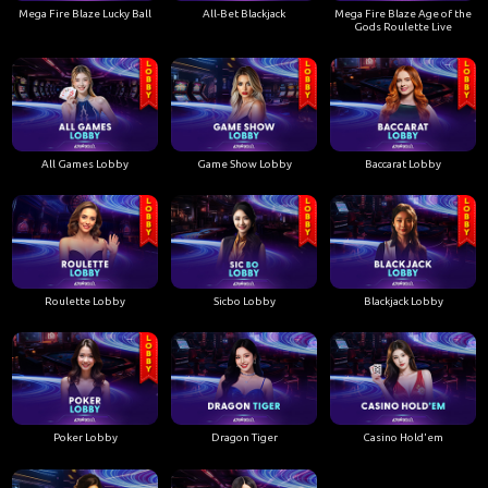
Mega Fire Blaze Lucky Ball
All-Bet Blackjack
Mega Fire Blaze Age of the
Gods Roulette Live
All Games Lobby
Game Show Lobby
Baccarat Lobby
Roulette Lobby
Sicbo Lobby
Blackjack Lobby
Poker Lobby
Dragon Tiger
Casino Hold'em