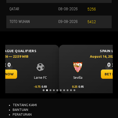
QATAR
08-08-2026
5256
TOTO WUHAN
09-08-2026
5412
SPAIN LA LIGA
August 16, 2026 — 02:30 WIB
0 : 0
Previous
Next
BET NOW
Sevilla
Rayo Vallecano
0.25
0.95
-0.25
0.95
TENTANG KAMI
BANTUAN
PERATURAN