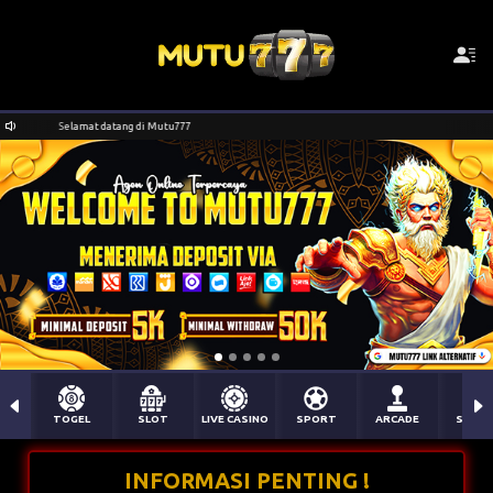
Selamat datang di Mutu777
Selamat datang di Mutu777
TOGEL
SLOT
LIVE CASINO
SPORT
ARCADE
SABU
INFORMASI PENTING !