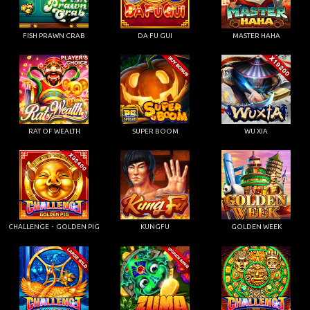
FISH PRAWN CRAB
DA FU GUI
MASTER HAHA
RAT OF WEALTH
SUPER BOOM
WU XIA
CHALLENGE・GOLDEN PIG
KUNGFU
GOLDEN WEEK