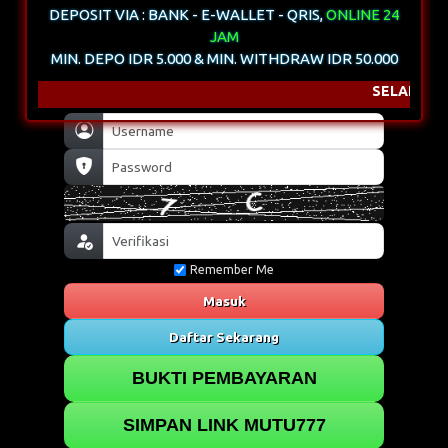
DEPOSIT VIA : BANK - E-WALLET - QRIS,
ONLINE 24
JAM
MIN. DEPO IDR 5.000 & MIN. WITHDRAW IDR 50.000
SELALU CEK KEMBAL
Remember Me
Masuk
Daftar Sekarang
BUKTI PEMBAYARAN
SIMPAN LINK MUTU777