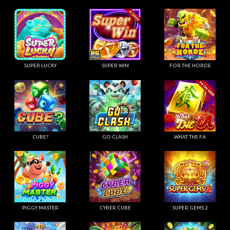
SUPER LUCKY
SUPER WIN
FOR THE HORDE
CUBE?
GO CLASH
WHAT THE FA
PIGGY MASTER
CYBER CUBE
SUPER GEMS 2