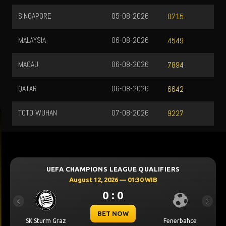
SINGAPORE
05-08-2026
0715
MALAYSIA
06-08-2026
4549
MACAU
06-08-2026
7894
QATAR
06-08-2026
6642
TOTO WUHAN
07-08-2026
9227
UEFA CHAMPIONS LEAGUE QUALIFIERS
August 12, 2026 — 01:30 WIB
0 : 0
Previous
Next
BET NOW
SK Sturm Graz
Fenerbahce