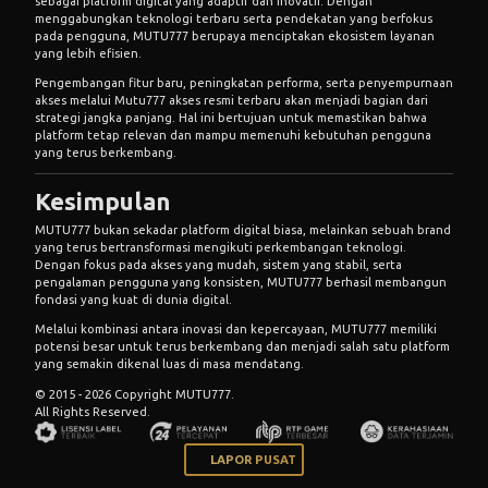
sebagai platform digital yang adaptif dan inovatif. Dengan
menggabungkan teknologi terbaru serta pendekatan yang berfokus
pada pengguna, MUTU777 berupaya menciptakan ekosistem layanan
yang lebih efisien.
Pengembangan fitur baru, peningkatan performa, serta penyempurnaan
akses melalui Mutu777 akses resmi terbaru akan menjadi bagian dari
strategi jangka panjang. Hal ini bertujuan untuk memastikan bahwa
platform tetap relevan dan mampu memenuhi kebutuhan pengguna
yang terus berkembang.
Kesimpulan
MUTU777 bukan sekadar platform digital biasa, melainkan sebuah brand
yang terus bertransformasi mengikuti perkembangan teknologi.
Dengan fokus pada akses yang mudah, sistem yang stabil, serta
pengalaman pengguna yang konsisten, MUTU777 berhasil membangun
fondasi yang kuat di dunia digital.
Melalui kombinasi antara inovasi dan kepercayaan, MUTU777 memiliki
potensi besar untuk terus berkembang dan menjadi salah satu platform
yang semakin dikenal luas di masa mendatang.
© 2015 - 2026 Copyright MUTU777.
All Rights Reserved.
LAPOR PUSAT