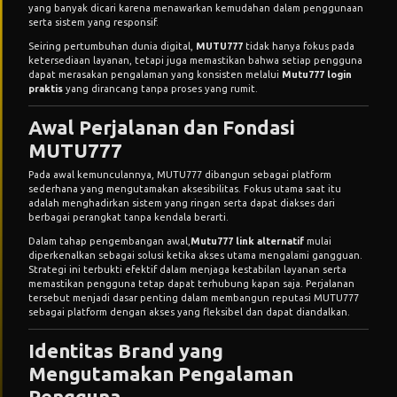
yang banyak dicari karena menawarkan kemudahan dalam penggunaan
serta sistem yang responsif.
Seiring pertumbuhan dunia digital,
MUTU777
tidak hanya fokus pada
ketersediaan layanan, tetapi juga memastikan bahwa setiap pengguna
dapat merasakan pengalaman yang konsisten melalui
Mutu777 login
praktis
yang dirancang tanpa proses yang rumit.
Awal Perjalanan dan Fondasi
MUTU777
Pada awal kemunculannya, MUTU777 dibangun sebagai platform
sederhana yang mengutamakan aksesibilitas. Fokus utama saat itu
adalah menghadirkan sistem yang ringan serta dapat diakses dari
berbagai perangkat tanpa kendala berarti.
Dalam tahap pengembangan awal,
Mutu777 link alternatif
mulai
diperkenalkan sebagai solusi ketika akses utama mengalami gangguan.
Strategi ini terbukti efektif dalam menjaga kestabilan layanan serta
memastikan pengguna tetap dapat terhubung kapan saja. Perjalanan
tersebut menjadi dasar penting dalam membangun reputasi MUTU777
sebagai platform dengan akses yang fleksibel dan dapat diandalkan.
Identitas Brand yang
Mengutamakan Pengalaman
Pengguna